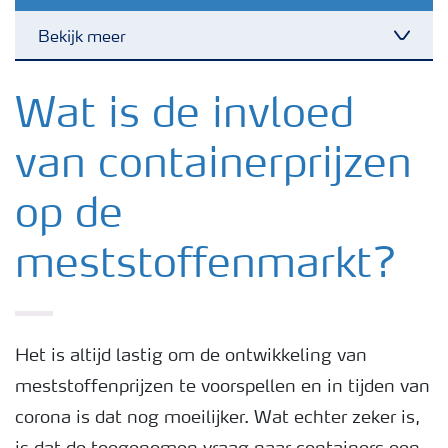
Bekijk meer
Nieuwsbrieven
Wat is de invloed
van containerprijzen
Gewassen
op de
Meststoffen
meststoffenmarkt?
Toolbox
Grow the future
Het is altijd lastig om de ontwikkeling van
meststoffenprijzen te voorspellen en in tijden van
corona is dat nog moeilijker. Wat echter zeker is,
Meststoffen veiligheid