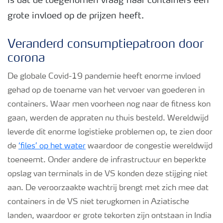
is dat de toegenomen vraag naar containers een
grote invloed op de prijzen heeft.
Podcasts
Veranderd consumptiepatroon door
Webinars
corona
De globale Covid-19 pandemie heeft enorme invloed
gehad op de toename van het vervoer van goederen in
containers. Waar men voorheen nog naar de fitness kon
gaan, werden de appraten nu thuis besteld. Wereldwijd
leverde dit enorme logistieke problemen op, te zien door
de
‘files’ op het water
waardoor de congestie wereldwijd
toeneemt. Onder andere de infrastructuur en beperkte
opslag van terminals in de VS konden deze stijging niet
aan. De veroorzaakte wachtrij brengt met zich mee dat
containers in de VS niet terugkomen in Aziatische
landen, waardoor er grote tekorten zijn ontstaan in India