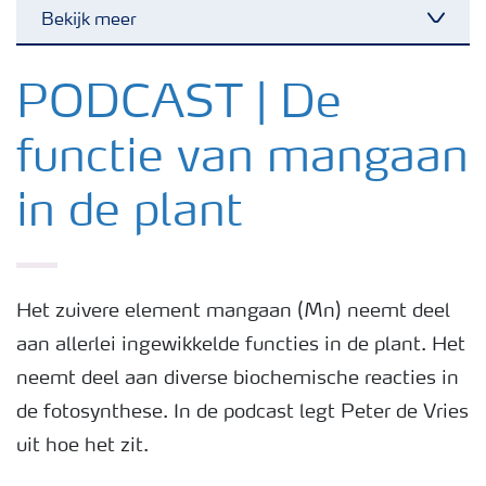
Bekijk meer
Toggl
Nieuwsbrieven
PODCAST | De
functie van mangaan
Gewassen
in de plant
Meststoffen
Toolbox
Het zuivere element mangaan (Mn) neemt deel
aan allerlei ingewikkelde functies in de plant. Het
Grow the future
neemt deel aan diverse biochemische reacties in
de fotosynthese. In de podcast legt Peter de Vries
Meststoffen veiligheid
uit hoe het zit.