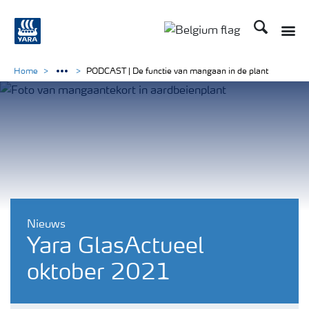
Zoek op Yar
Toggle
Toggle country langu
Home
PODCAST | De functie van mangaan in de plant
Nieuws
Yara GlasActueel
oktober 2021