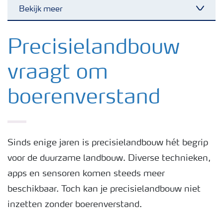
Bekijk meer
Toggl
Nieuwsbrieven
Precisielandbouw
vraagt om
Gewassen
boerenverstand
Meststoffen
Toolbox
Sinds enige jaren is precisielandbouw hét begrip
voor de duurzame landbouw. Diverse technieken,
Grow the future
apps en sensoren komen steeds meer
beschikbaar. Toch kan je precisielandbouw niet
Meststoffen veiligheid
inzetten zonder boerenverstand.