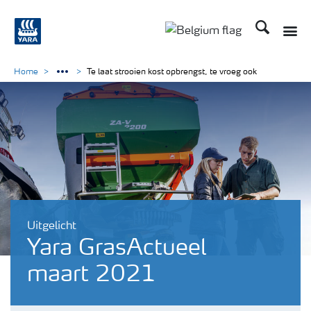
Zoek op Yar
Toggle
Toggle country langu
Home
Te laat strooien kost opbrengst, te vroeg ook
Uitgelicht
Yara GrasActueel
maart 2021