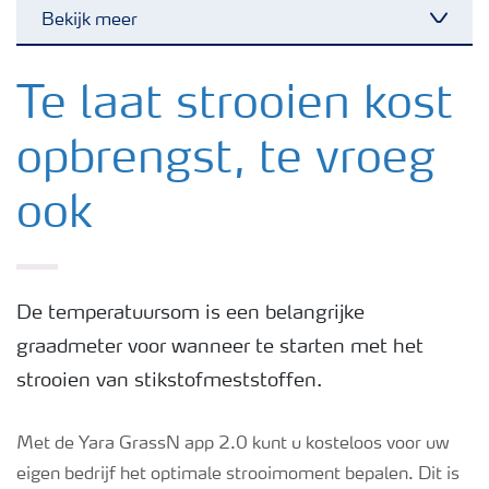
Bekijk meer
Toggl
Nieuwsbrieven
Te laat strooien kost
opbrengst, te vroeg
Gewassen
ook
Meststoffen
Toolbox
De temperatuursom is een belangrijke
graadmeter voor wanneer te starten met het
Grow the future
strooien van stikstofmeststoffen.
Meststoffen veiligheid
Met de Yara GrassN app 2.0 kunt u kosteloos voor uw
eigen bedrijf het optimale strooimoment bepalen. Dit is