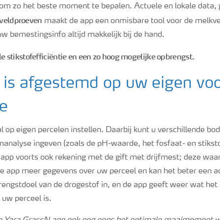
om zo het beste moment te bepalen. Actuele en lokale data
r veldproeven
maakt de app een onmisbare tool voor de melkv
uw bemestingsinfo altijd makkelijk bij de hand.
stikstofefficiëntie en een zo hoog mogelijke opbrengst.
 is afgestemd op uw eigen vo
ie
al op eigen percelen instellen. Daarbij kunt u verschillende
analyse ingeven (zoals de pH-waarde, het fosfaat- en stiksto
 app voorts ook rekening met de gift met drijfmest; deze waa
de app meer gegevens over uw perceel en kan het beter een a
rengstdoel van de drogestof in, en de app geeft weer wat het
uw perceel is.