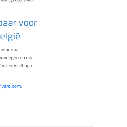
eer op basis van
baar voor
elgië
rvoor naar
toevoegen op uw
 YaraGrassN app
@yara.com
.