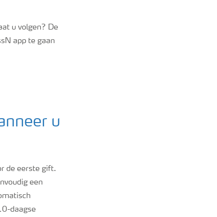
aat u volgen? De
ssN app te gaan
anneer u
r de eerste gift.
envoudig een
tomatisch
 10-daagse