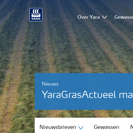
Over Yara
Gewasv
Nieuws
YaraGrasActueel m
Nieuwsbrieven
Nieuwsbrieven
Gewassen
M