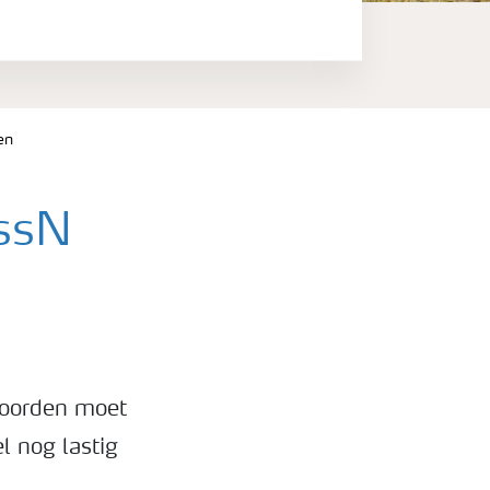
en
assN
 noorden moet
l nog lastig