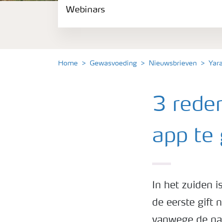
Webinars
Gewassen
Meststoffen
Home
Gewasvoeding
Nieuwsbrieven
Yar
Toolbox
3 rede
Grow the future
app te
Meststoffen veiligheid
Podcasts
In het zuiden i
de eerste gift
Webinars
vanwege de na