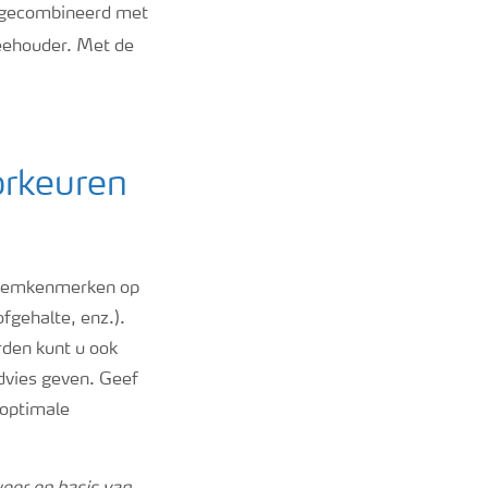
, gecombineerd met
eehouder. Met de
orkeuren
 bodemkenmerken op
fgehalte, enz.).
rden kunt u ook
dvies geven. Geef
 optimale