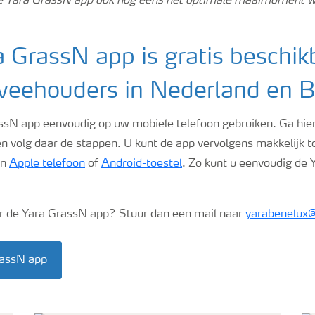
de Yara GrassN app ook nog eens het optimale maaimoment w
 GrassN app is gratis beschik
kveehouders in Nederland en B
ssN app eenvoudig op uw mobiele telefoon gebruiken. Ga hie
n volg daar de stappen. U kunt de app vervolgens makkelijk 
en
Apple telefoon
of
Android-toestel
. Zo kunt u eenvoudig de
r de Yara GrassN app? Stuur dan een mail naar
yarabenelux
rassN app