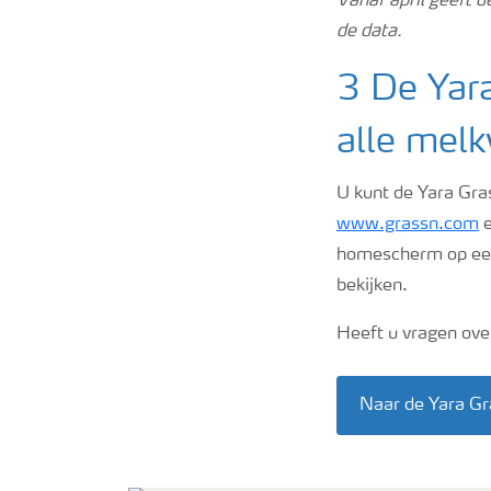
Vanaf april geeft 
de data.
3 De Yara
alle mel
U kunt de Yara Gra
www.grassn.com
e
homescherm op e
bekijken.
Heeft u vragen ove
Naar de Yara G