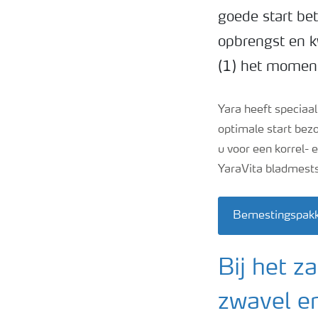
goede start be
opbrengst en kw
(1) het moment
Yara heeft specia
optimale start bezo
u voor een korrel- 
YaraVita bladmests
Bemestingspakk
Bij het z
zwavel e