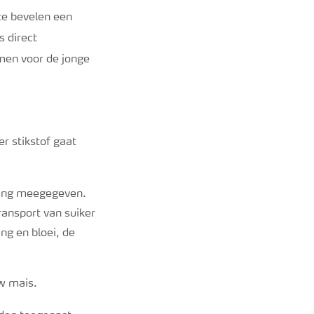
te bevelen een
s direct
men voor de jonge
er stikstof gaat
sting meegegeven.
ransport van suiker
ng en bloei, de
uw mais.