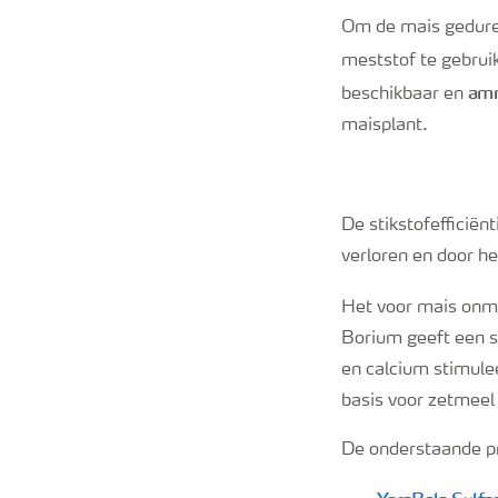
Om de mais geduren
meststof te gebrui
amm
beschikbaar en
maisplant.
De stikstofefficië
verloren en door h
Het voor mais onm
Borium geeft een s
en calcium stimulee
basis voor zetmeel 
De onderstaande pr