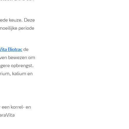
ede keuze. Deze
oeilijke periode
ita Biotrac
de
roeven bewezen om
ogere opbrengst.
rium, kalium en
 een korrel- en
YaraVita