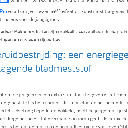
n Bor
voor bedrijven waar
geen
fosfaat uit kunstmest kan wor
Pro
voor bedrijven waar
wel
fosfaat uit kunstmest toegepast
stimulans voor de jeugdgroei.
rker: Beide producten zijn makkelijk verzaaibaar. In de prakti
ingen en dus geen tijdverlies.
kruidbestrijding: een energieg
rlagende bladmeststof
 om de jeugdgroei een extra stimulans te geven is het mo
toegepast. Dit is het moment dat maisplanten het behoorlijk 
ortelstelsel nog beperkt ontwikkeld, heeft de jonge mais juist 
en droge periodes. Tot overmaat van ramp geeft de herbicid
arom is het dat de mais na de onkruidbestrijding vaak even ‘stil 