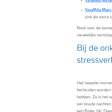
YaraBela Sulfa
YaraMila Mais 
zink als extra 
Noot voor de loonwe
nauwelijks verstopp
Bij de on
stressve
Het tweede moment
herbiciden worden 
hebben. Zo is het w
van koude nachten 
een flinke ‘tik’. Da