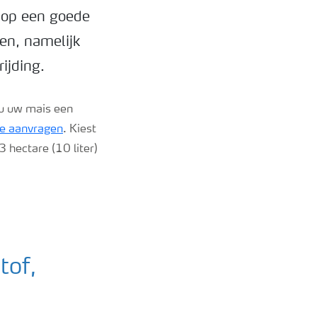
 op een goede
den, namelijk
ijding.
u uw mais een
te aanvragen
. Kiest
3 hectare (10 liter)
tof,