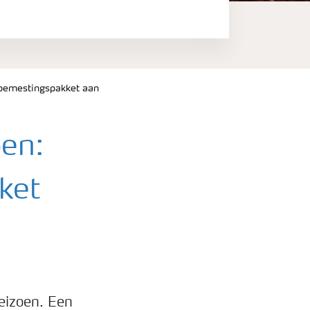
sbemestingspakket aan
pen:
ket
seizoen. Een