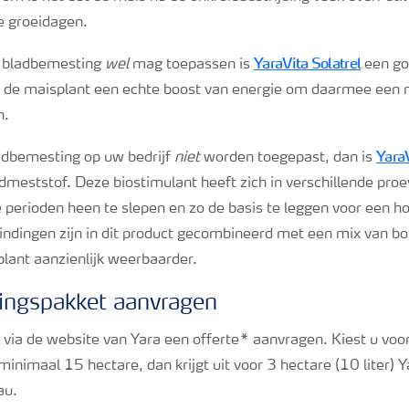
e groeidagen.
YaraVita Solatrel
ls bladbemesting
wel
mag toepassen is
een go
 de maisplant een echte boost van energie om daarmee een m
n.
YaraV
adbemesting op uw bedrijf
niet
worden toegepast, dan is
admeststof. Deze biostimulant heeft zich in verschillende p
e perioden heen te slepen en zo de basis te leggen voor een h
indingen zijn in dit product gecombineerd met een mix van bo
plant aanzienlijk weerbaarder.
ngspakket aanvragen
 via de website van Yara een offerte* aanvragen. Kiest u voor
inimaal 15 hectare, dan krijgt uit voor 3 hectare (10 liter) 
au.