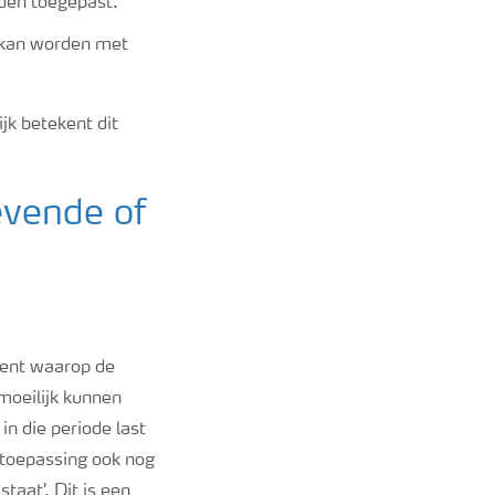
den toegepast.
 kan worden met
jk betekent dit
evende of
ment waarop de
moeilijk kunnen
in die periode last
etoepassing ook nog
staat’. Dit is een