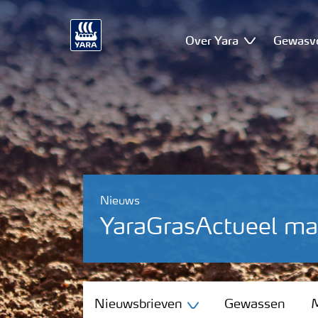
Over Yara
Gewasv
Nieuws
YaraGrasActueel m
Nieuwsbrieven
Nieuwsbrieven
Gewassen
M