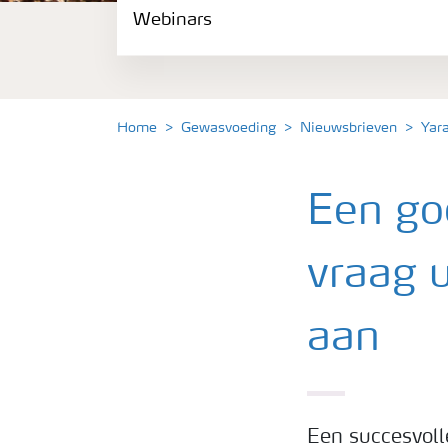
Webinars
Gewassen
Meststoffen
Home
Gewasvoeding
Nieuwsbrieven
Yar
Toolbox
Een go
Grow the future
vraag 
Meststoffen veiligheid
aan
Podcasts
Webinars
Een succesvoll