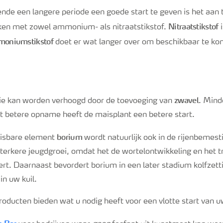
de een langere periode een goede start te geven is het aan 
Nitraatstikstof
ken met zowel ammonium- als nitraatstikstof.
i
oniumstikstof
doet er wat langer over om beschikbaar te ko
zwavel
ntie kan worden verhoogd door de toevoeging van
. Mind
et betere opname heeft de maisplant een betere start.
borium
isbare element
wordt natuurlijk ook in de rijenbeme
terkere jeugdgroei, omdat het de wortelontwikkeling en het t
rt. Daarnaast bevordert borium in een later stadium kolfzetti
in uw kuil.
oducten bieden wat u nodig heeft voor een vlotte start van 