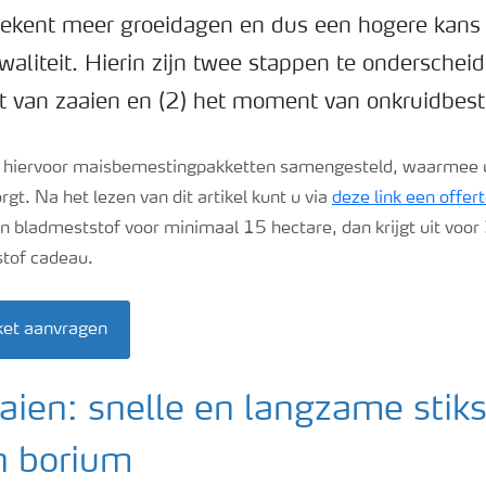
tekent meer groeidagen en dus een hogere kans
aliteit. Hierin zijn twee stappen te onderschei
 van zaaien en (2) het moment van onkruidbestr
al hiervoor maisbemestingpakketten samengesteld, waarmee 
rgt. Na het lezen van dit artikel kunt u via
deze link een offer
en bladmeststof voor minimaal 15 hectare, dan krijgt uit voor 
tof cadeau.
et aanvragen
aaien: snelle en langzame stiks
n borium