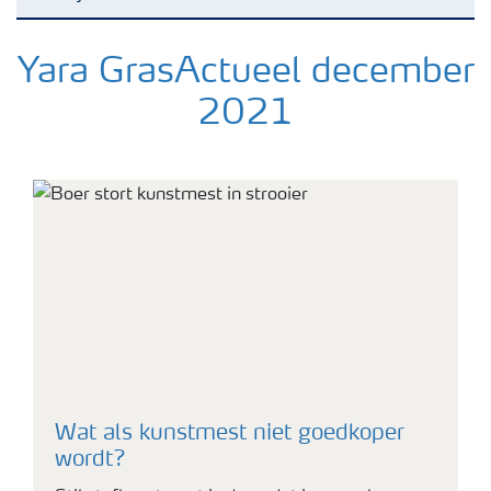
Nieuwsbrieven
Yara GrasActueel december
2021
Gewassen
Meststoffen
Koetjes rennen het grasland op
Toolbox
Grow the future
Meststoffen veiligheid
Wat als kunstmest niet goedkoper
wordt?
Podcasts