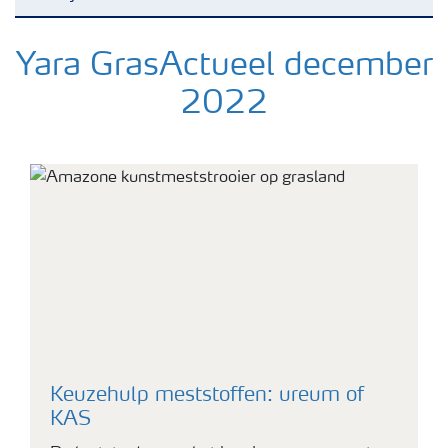
Nieuwsbrieven
Yara GrasActueel december
2022
Gewassen
Meststoffen
Claas tractor met kunstmeststrooier op grasland
Toolbox
Grow the future
Meststoffen veiligheid
Keuzehulp meststoffen: ureum of
KAS
Podcasts