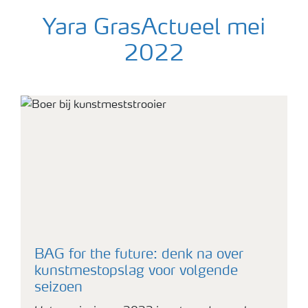
Yara GrasActueel mei
2022
Eerste snede op grasland
BAG for the future: denk na over
kunstmestopslag voor volgende
seizoen