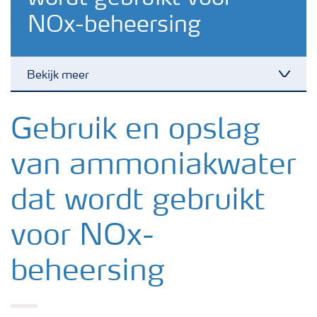
NOx-beheersing
Bekijk meer
Watervrije ammoniak voor deNOx
Gebruik en opslag
van ammoniakwater
Ammoniakwater
dat wordt gebruikt
Ureum voor reductie van NOx emissies
voor NOx-
beheersing