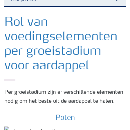
Bekijk meer
Toggl
Nieuwsbrieven
Rol van
voedingselementen
Gewassen
per groeistadium
Meststoffen
voor aardappel
Toolbox
Grow the future
Per groeistadium zijn er verschillende elementen
nodig om het beste uit de aardappel te halen.
Meststoffen veiligheid
Poten
Podcasts