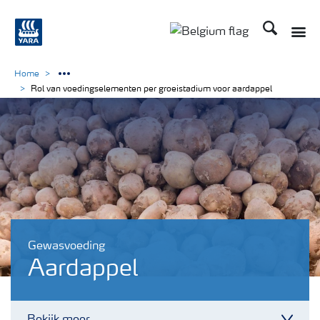
Zoek op Yar
Toggle
Toggle country langu
Home
Rol van voedingselementen per groeistadium voor aardappel
Gewasvoeding
Aardappel