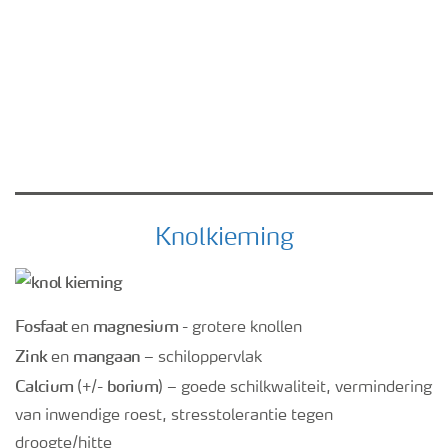
Knolkieming
Fosfaat
magnesium
en
- grotere knollen
Zink
mangaan
en
– schiloppervlak
Calcium
borium
(+/-
) – goede schilkwaliteit, vermindering
van inwendige roest, stresstolerantie tegen
droogte/hitte