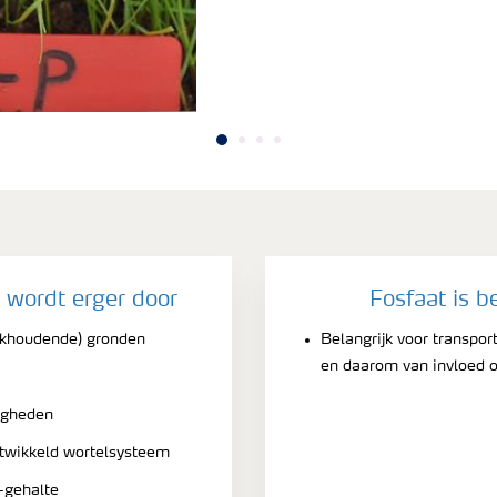
 wordt erger door
Fosfaat is b
alkhoudende) gronden
Belangrijk voor transpor
en daarom van invloed o
igheden
twikkeld wortelsysteem
-gehalte