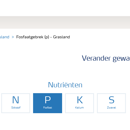
sland
Fosfaatgebrek (p) - Grasland
Verander gewa
Nutriënten
N
P
K
S
Stikstof
Fosfaat
Kalium
Zwavel