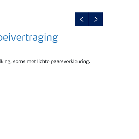
Previous
Next
oeivertraging
king, soms met lichte paarsverkleuring.