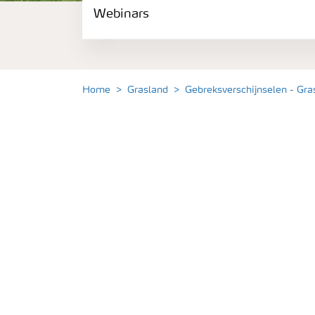
Webinars
Gewassen
Meststoffen
Home
Grasland
Gebreksverschijnselen - Gra
Toolbox
Grow the future
Meststoffen veiligheid
Podcasts
Webinars