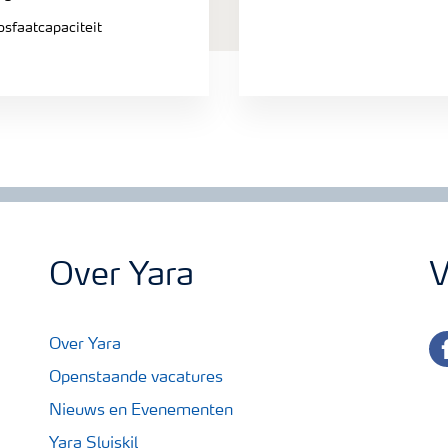
sfaatcapaciteit
Over Yara
V
fa
Over Yara
Openstaande vacatures
Nieuws en Evenementen
Yara Sluiskil