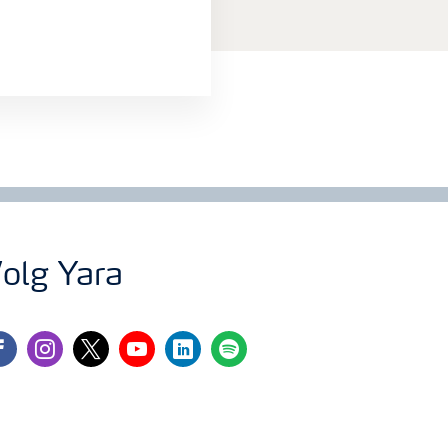
olg Yara
cebook
instagram
twitter
youtube
linkedin
spotify