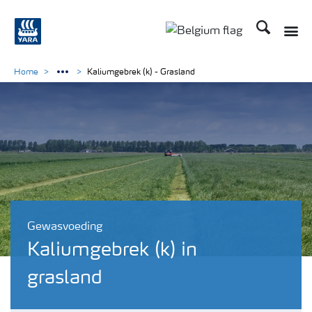
Zoek op Yar
Toggle
Toggle country langu
Home
Kaliumgebrek (k) - Grasland
Gewasvoeding
Kaliumgebrek (k) in
grasland