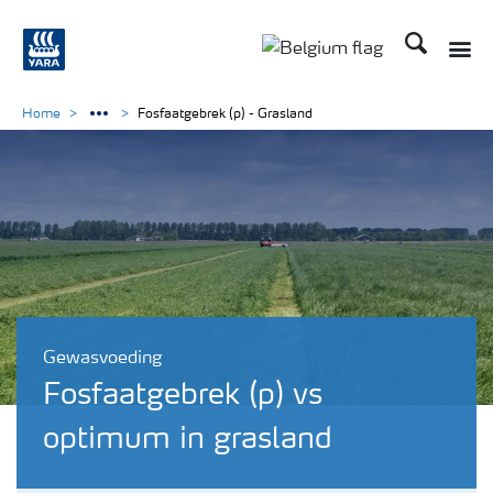
Zoek op Yar
Toggle
Toggle country langu
Home
Fosfaatgebrek (p) - Grasland
Gewasvoeding
Fosfaatgebrek (p) vs
optimum in grasland