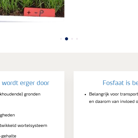
 wordt erger door
Fosfaat is b
alkhoudende) gronden
Belangrijk voor transpor
en daarom van invloed o
igheden
twikkeld wortelsysteem
-gehalte