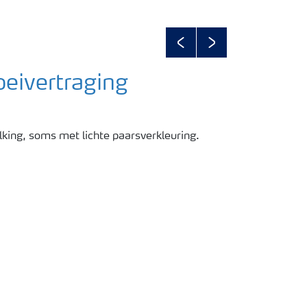
Previous
Next
oeivertraging
king, soms met lichte paarsverkleuring.