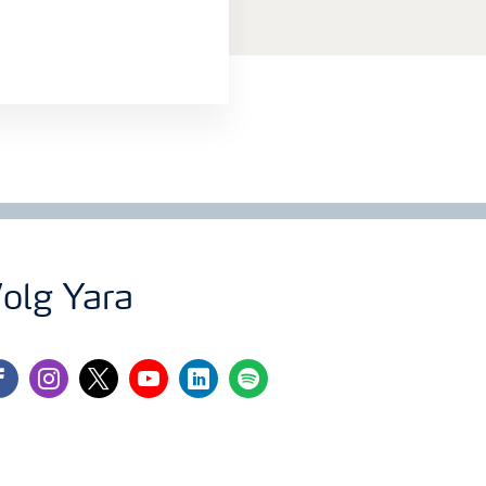
olg Yara
cebook
instagram
twitter
youtube
linkedin
spotify