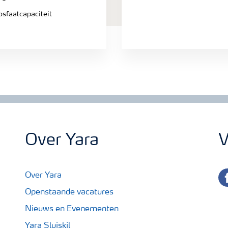
sfaatcapaciteit
Over Yara
V
fa
Over Yara
Openstaande vacatures
Nieuws en Evenementen
Yara Sluiskil