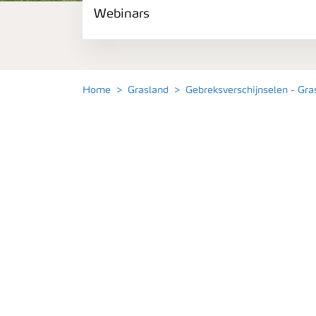
Webinars
Gewassen
Meststoffen
Home
Grasland
Gebreksverschijnselen - Gra
Toolbox
Grow the future
Meststoffen veiligheid
Podcasts
Webinars