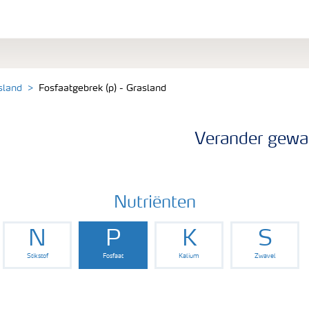
sland
Fosfaatgebrek (p) - Grasland
Verander gewa
Nutriënten
N
P
K
S
Stikstof
Fosfaat
Kalium
Zwavel