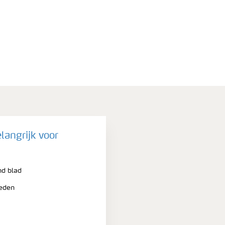
langrijk voor
nd blad
heden