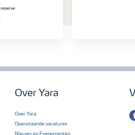
-reserve
n
Over Yara
V
fa
Over Yara
Openstaande vacatures
Nieuws en Evenementen