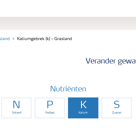
sland
Kaliumgebrek (k) - Grasland
Verander gewa
Nutriënten
N
P
K
S
Stikstof
Fosfaat
Kalium
Zwavel