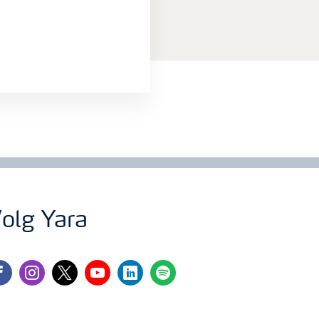
olg Yara
cebook
instagram
twitter
youtube
linkedin
spotify