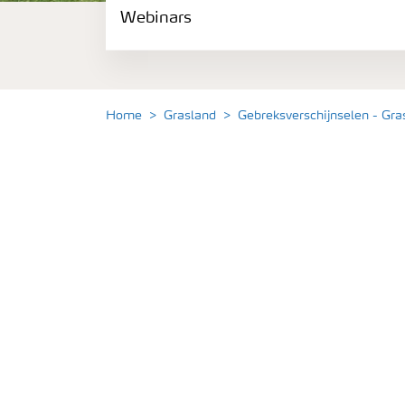
Webinars
Gewassen
Meststoffen
Home
Grasland
Gebreksverschijnselen - Gra
Toolbox
Grow the future
Meststoffen veiligheid
Podcasts
Webinars