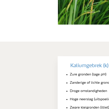
Kaliumgebrek (k)
Zure gronden (lage pH)
Zanderige of lichte grond
Droge omstandigheden
Hoge neerslag (uitspoelin
Zware kleigronden (illiet