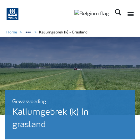
Zoek op Yar
Toggle
Toggle country langu
Home
Kaliumgebrek (k) - Grasland
Gewasvoeding
Kaliumgebrek (k) in
grasland