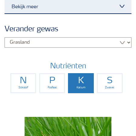
Bekijk meer
Nieuwsbrieven
Verander gewas
Gewassen
Meststoffen
Nutriënten
N
P
K
S
Toolbox
Stikstof
Fosfaat
Kalium
Zwavel
Grow the future
Meststoffen veiligheid