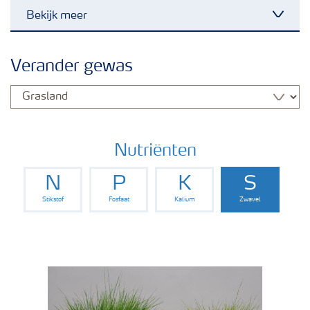
Bekijk meer
Toggl
Nieuwsbrieven
Verander gewas
Gewassen
Meststoffen
Nutriënten
N
P
K
S
Toolbox
Stikstof
Fosfaat
Kalium
Zwavel
Grow the future
Meststoffen veiligheid