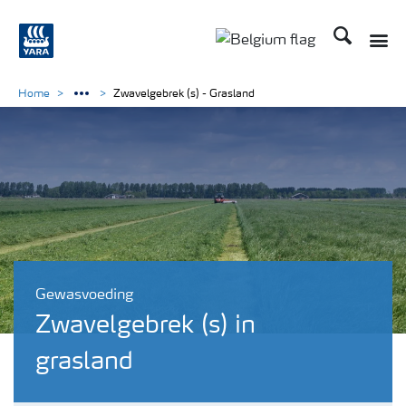
Zoek op Yar
Toggle
Toggle country langu
Home
Zwavelgebrek (s) - Grasland
Gewasvoeding
Zwavelgebrek (s) in
grasland