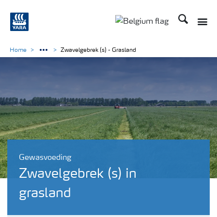
Zoek op Yar
Toggle
Toggle country langu
Home
Zwavelgebrek (s) - Grasland
Gewasvoeding
Zwavelgebrek (s) in
grasland