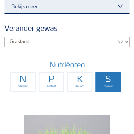
Bekijk meer
Toggl
Nieuwsbrieven
Verander gewas
Gewassen
Meststoffen
Nutriënten
N
P
K
S
Toolbox
Stikstof
Fosfaat
Kalium
Zwavel
Grow the future
Meststoffen veiligheid