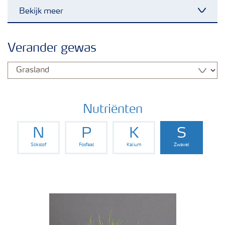
Bekijk meer
Toggl
Nieuwsbrieven
Verander gewas
Gewassen
Meststoffen
Nutriënten
N
P
K
S
Toolbox
Stikstof
Fosfaat
Kalium
Zwavel
Grow the future
Meststoffen veiligheid