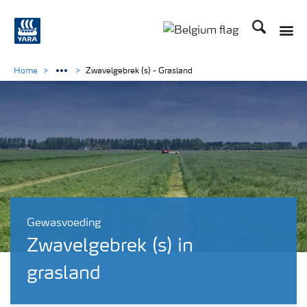
Zoek op Yar
Toggle
Toggle country langu
Home
Zwavelgebrek (s) - Grasland
Gewasvoeding
Zwavelgebrek (s) in
grasland