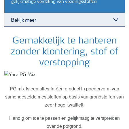
gelijkmatige verdeling van voedingsstoffen
Bekijk meer
Toggl
Nieuwsbrieven
Gemakkelijk te hanteren
zonder klontering, stof of
Gewassen
verstopping
Meststoffen
PG mix is een alles-in-één product in poedervorm van
Toolbox
samengestelde meststoffen op basis van grondstoffen van
zeer hoge kwaliteit.
Grow the future
Handig om toe te passen en gelijkmatig te verspreiden
over de potgrond.