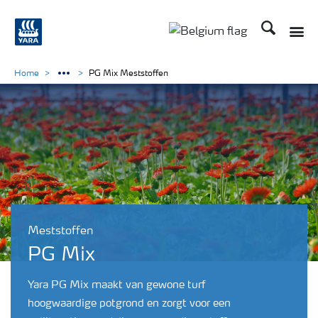
Zoek op Yar
Toggle
Toggle country langu
Home
PG Mix Meststoffen
Meststoffen
PG Mix
Yara PG Mix maakt van gewone turf
hoogwaardige potgrond en zorgt voor een