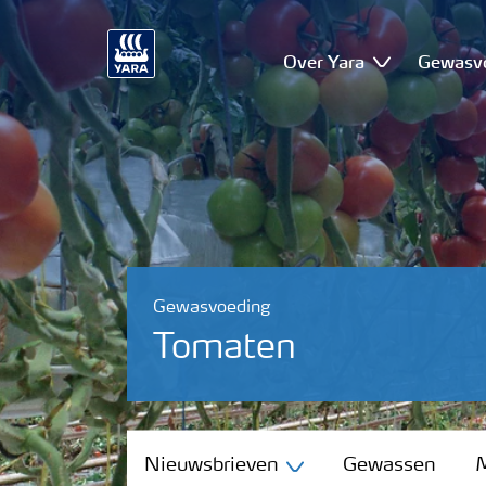
Over Yara
Gewasv
Gewasvoeding
Tomaten
Nieuwsbrieven
Nieuwsbrieven
Gewassen
M