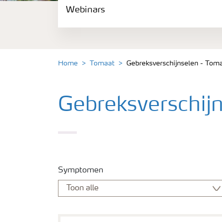
Webinars
Gewassen
Meststoffen
Home
Tomaat
Gebreksverschijnselen - Tom
Toolbox
Gebreksverschij
Grow the future
Meststoffen veiligheid
Podcasts
Symptomen
Webinars