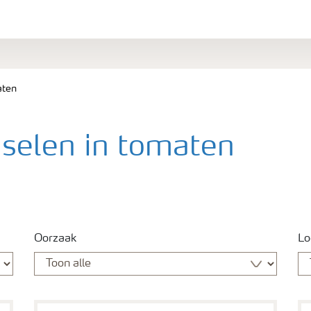
aten
nselen in tomaten
Oorzaak
Lo