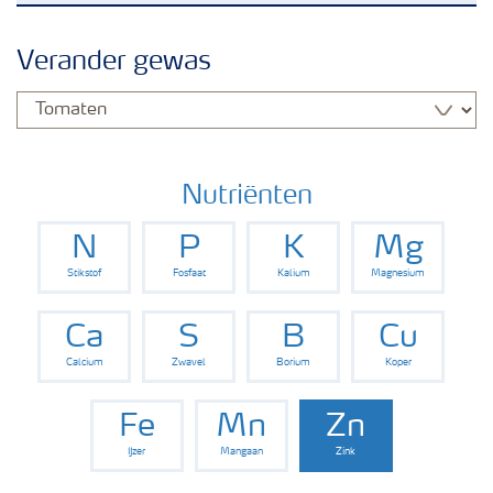
Nieuwsbrieven
Verander gewas
Gewassen
Meststoffen
Nutriënten
N
P
K
Mg
Toolbox
Stikstof
Fosfaat
Kalium
Magnesium
Grow the future
Ca
S
B
Cu
Calcium
Zwavel
Borium
Koper
Meststoffen veiligheid
Fe
Mn
Zn
IJzer
Mangaan
Zink
Podcasts