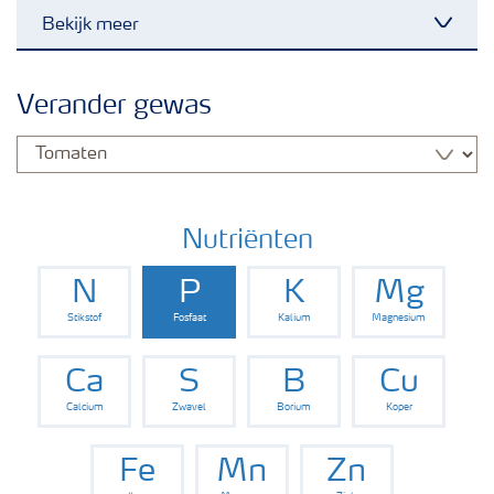
Bekijk meer
Nieuwsbrieven
Verander gewas
Gewassen
Meststoffen
Nutriënten
N
P
K
Mg
Toolbox
Stikstof
Fosfaat
Kalium
Magnesium
Grow the future
Ca
S
B
Cu
Calcium
Zwavel
Borium
Koper
Meststoffen veiligheid
Fe
Mn
Zn