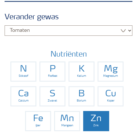
Nieuwsbrieven
Verander gewas
Gewassen
Meststoffen
Nutriënten
N
P
K
Mg
Toolbox
Stikstof
Fosfaat
Kalium
Magnesium
Grow the future
Ca
S
B
Cu
Calcium
Zwavel
Borium
Koper
Meststoffen veiligheid
Fe
Mn
Zn
IJzer
Mangaan
Zink
Podcasts