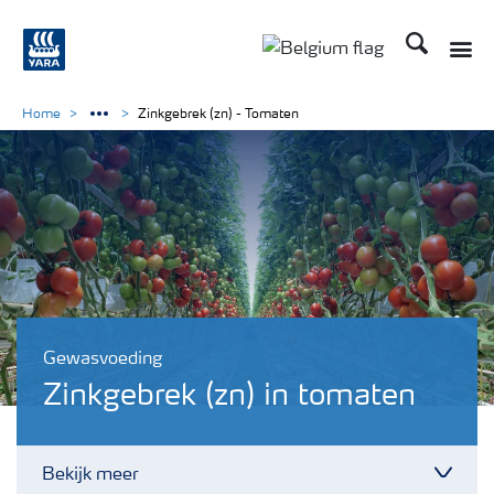
Zoek op Yar
Toggle
Toggle country langu
Home
Zinkgebrek (zn) - Tomaten
Gewasvoeding
Zinkgebrek (zn) in tomaten
Bekijk meer
Toggl