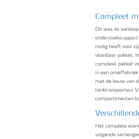
Compleet me
Dit was de aanloop
onderzoeksrapport 
nodig heeft voor zi
vloeibaar pakket. 
compleet pakket vl
in een proeffabriek
met de bouw van de 
tanktransporteur V
compartimenten bou
Verschillend
Het complete stan
volgende samenges