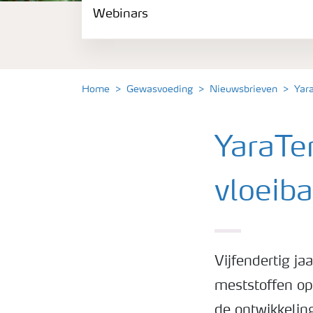
Webinars
Gewassen
Meststoffen
Home
Gewasvoeding
Nieuwsbrieven
Yar
Toolbox
YaraTe
Grow the future
vloeiba
Meststoffen veiligheid
Podcasts
Vijfendertig j
meststoffen o
Webinars
de ontwikkelin