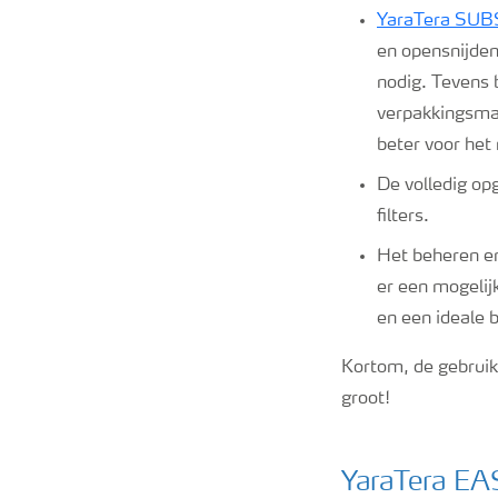
YaraTera SU
en opensnijden
nodig. Tevens 
verpakkingsmat
beter voor het 
De volledig op
filters.
Het beheren en
er een mogeli
en een ideale 
Kortom, de gebruik
groot!
YaraTera E