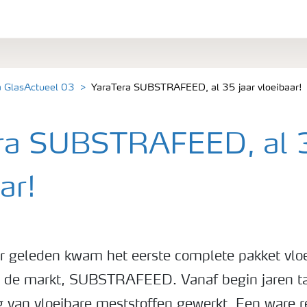
a GlasActueel 03
YaraTera SUBSTRAFEED, al 35 jaar vloeibaar!
ra SUBSTRAFEED, al 3
ar!
aar geleden kwam het eerste complete pakket vlo
p de markt, SUBSTRAFEED. Vanaf begin jaren t
g van vloeibare meststoffen gewerkt. Een ware re