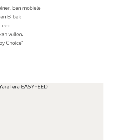
iner. Een mobiele
- en B-bak
r een
an vullen.
by Choice”