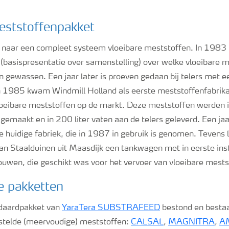
ststoffenpakket
 naar een compleet systeem vloeibare meststoffen. In 1983 l
(basispresentatie over samenstelling) over welke vloeibare m
jn gewassen. Een jaar later is proeven gedaan bij telers met e
In 1985 kwam Windmill Holland als eerste meststoffenfabrik
oeibare meststoffen op de markt. Deze meststoffen werden in
 gemaakt en in 200 liter vaten aan de telers geleverd. Een jaar
huidige fabriek, die in 1987 in gebruik is genomen. Tevens l
an Staalduinen uit Maasdijk een tankwagen met in eerste ins
wen, die geschikt was voor het vervoer van vloeibare mests
e pakketten
daardpakket van
YaraTera SUBSTRAFEED
bestond en bestaa
telde (meervoudige) meststoffen:
CALSAL
,
MAGNITRA
,
A