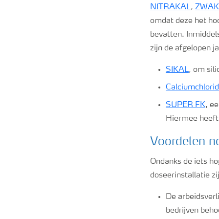
NITRAKAL
,
ZWAK
omdat deze het hoo
bevatten. Inmiddel
zijn de afgelopen 
SIKAL
, om sil
Calciumchlori
SUPER FK
, e
Hiermee heeft 
Voordelen n
Ondanks de iets ho
doseerinstallatie zi
De arbeidsverli
bedrijven behoo