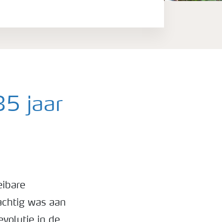
5 jaar
eibare
achtig was aan
volutie in de