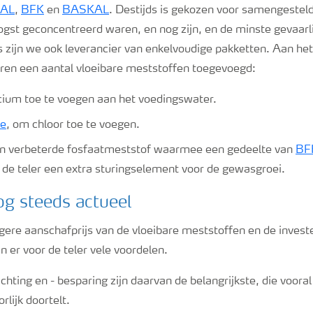
AL
,
BFK
en
BASKAL
. Destijds is gekozen voor samengestel
gst geconcentreerd waren, en nog zijn, en de minste gevaarli
s zijn we ook leverancier van enkelvoudige pakketten. Aan he
jaren een aantal vloeibare meststoffen toegevoegd:
icium toe te voegen aan het voedingswater.
de
, om chloor toe te voegen.
en verbeterde fosfaatmeststof waarmee een gedeelte van
BF
de teler een extra sturingselement voor de gewasgroei.
og steeds actueel
gere aanschafprijs van de vloeibare meststoffen en de investe
jn er voor de teler vele voordelen.
chting en - besparing zijn daarvan de belangrijkste, die vooral
rlijk doortelt.