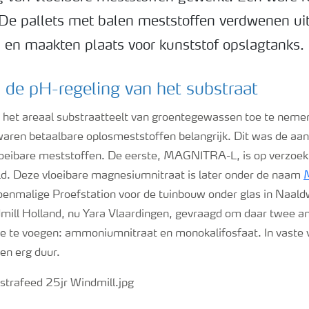
De pallets met balen meststoffen verdwenen ui
n en maakten plaats voor kunststof opslagtanks.
e pH-regeling van het substraat
het areaal substraatteelt van groentegewassen toe te neme
waren betaalbare oplosmeststoffen belangrijk. Dit was de aan
loeibare meststoffen. De eerste, MAGNITRA-L, is op verzoek
ld. Deze vloeibare magnesiumnitraat is later onder de naam
oenmalige Proefstation voor de tuinbouw onder glas in Naaldw
dmill Holland, nu Yara Vlaardingen, gevraagd om daar twee a
e te voegen: ammoniumnitraat en monokalifosfaat. In vaste
en erg duur.