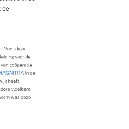
t de
n. Voor deze
leiding voor de
 van coöperatie
MAGNITRA
in de
ijk heeft
ndere vloeibare
 vorm was deze