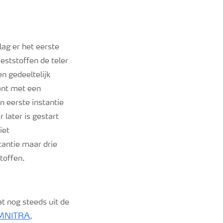
ag er het eerste
eststoffen de teler
en gedeeltelijk
ant met een
 eerste instantie
 later is gestart
iet
tantie maar drie
toffen.
t nog steeds uit de
MNITRA
,