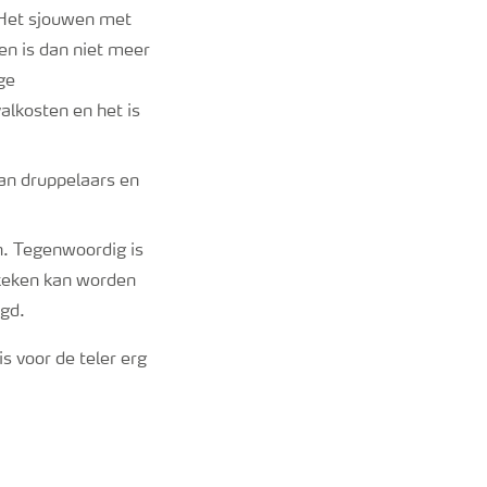
 Het sjouwen met
en is dan niet meer
ge
alkosten en het is
van druppelaars en
n. Tegenwoordig is
keken kan worden
rgd.
is voor de teler erg