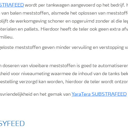
BSTRAFEED
wordt per tankwagen aangevoerd op het bedrijf.
 van balen meststoffen, alsmede het oplossen van meststoff
blijft de werkomgeving schoner en opgeruimd zonder al die le
erialen en pallets. Hierdoor heeft de teler ook geen extra afv
milieu.
geloste meststoffen geven minder vervuiling en verstopping 
 doseren van vloeibare meststoffen is goed te automatisere
jkheid voor niveaumeting waarmee de inhoud van de tanks be
bestelling verzorgd kan worden, hierdoor de teler wordt ontzo
svriendelijkheid en het gemak van
YaraTera SUBSTRAFEED
ASYFEED