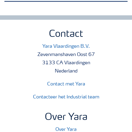
Yara in de Benelux
Waar we actief zijn
Contact
Yara Vlaardingen B.V.
Carrière
Zevenmanshaven Oost 67
3133 CA Vlaardingen
Onze ambitie
Nederland
Contact met Yara
Duurzaamheid
Contacteer het Industrial team
Veiligheidsregels
Over Yara
Over Yara