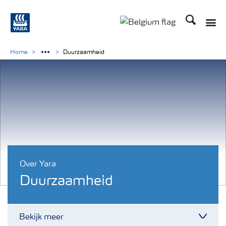
Zoek op Yar
Toggle
Toggle country langu
Home
Duurzaamheid
Over Yara
Duurzaamheid
Bekijk meer
Toggl