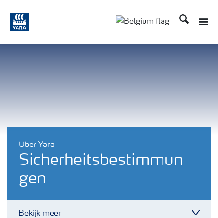
Zoek op Yar
Toggle
Toggle country langu
Über Yara
Sicherheitsbestimmun
gen
Bekijk meer
Toggl