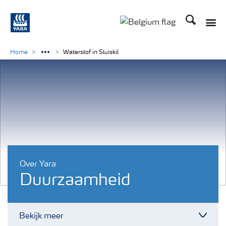
Zoek op Yar
Toggle
Toggle country langu
Home
Waterstof in Sluiskil
Over Yara
Duurzaamheid
Bekijk meer
Toggl