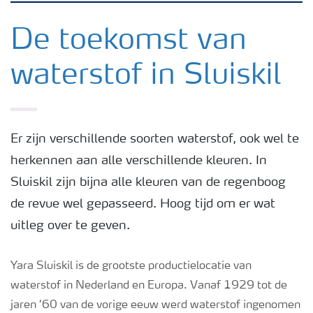
Yara in de Benelux
De toekomst van
waterstof in Sluiskil
Waar we actief zijn
Carrière
Er zijn verschillende soorten waterstof, ook wel te
herkennen aan alle verschillende kleuren. In
Onze ambitie
Sluiskil zijn bijna alle kleuren van de regenboog
de revue wel gepasseerd. Hoog tijd om er wat
Duurzaamheid
uitleg over te geven.
Veiligheidsregels
Yara Sluiskil is de grootste productielocatie van
waterstof in Nederland en Europa. Vanaf 1929 tot de
jaren ’60 van de vorige eeuw werd waterstof ingenomen