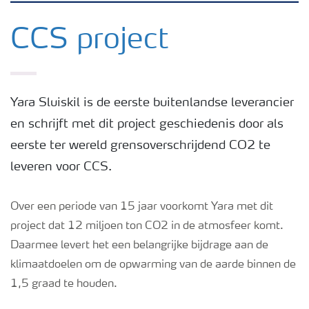
Yara in de Benelux
CCS project
Waar we actief zijn
Yara Sluiskil is de eerste buitenlandse leverancier
Carrière
en schrijft met dit project geschiedenis door als
eerste ter wereld grensoverschrijdend CO2 te
Onze ambitie
leveren voor CCS.
Duurzaamheid
Over een periode van 15 jaar voorkomt Yara met dit
project dat 12 miljoen ton CO2 in de atmosfeer komt.
Daarmee levert het een belangrijke bijdrage aan de
Veiligheidsregels
klimaatdoelen om de opwarming van de aarde binnen de
1,5 graad te houden.