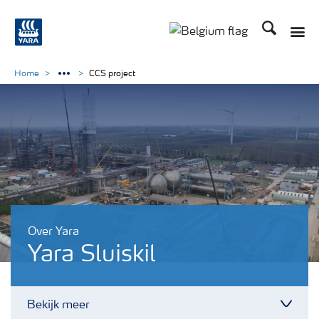
Zoek op Yar
Toggle
Toggle country langu
Home
CCS project
Over Yara
Yara Sluiskil
Bekijk meer
Toggl