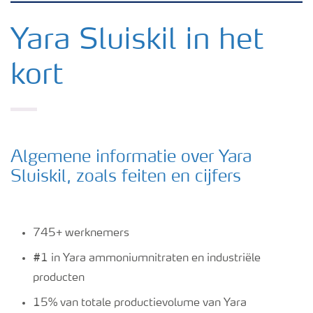
Yara in de Benelux
Yara Sluiskil in het
kort
Waar we actief zijn
Carrière
Algemene informatie over Yara
Onze ambitie
Sluiskil, zoals feiten en cijfers
Duurzaamheid
745+ werknemers
Veiligheidsregels
#1 in Yara ammoniumnitraten en industriële
producten
15% van totale productievolume van Yara