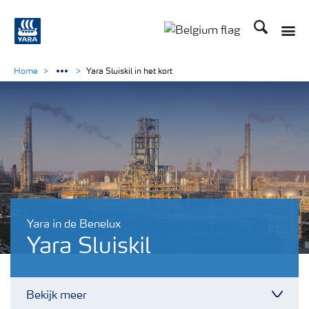
Zoek op Yar
Toggle
Toggle country langu
Home
Yara Sluiskil in het kort
Yara in de Benelux
Yara Sluiskil
Bekijk meer
Toggl