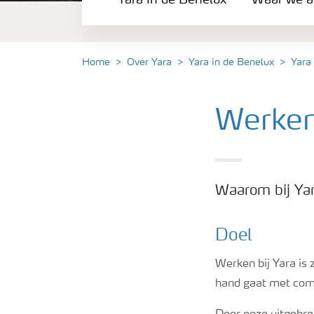
Yara in de Benelux
Waar we ac
Waar we actief zijn
Carrière
Home
Over Yara
Yara in de Benelux
Yara 
Onze ambitie
Werken 
Duurzaamheid
Waarom bij Ya
Veiligheidsregels
Doel
Werken bij Yara is 
hand gaat met com