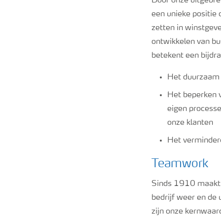
Door onze uitgebre
een unieke positie 
zetten in winstgeve
ontwikkelen van bus
betekent een bijdr
Het duurzaam p
Het beperken v
eigen processe
onze klanten
Het vermindere
Teamwork
Sinds 1910 maakt h
bedrijf weer en de
zijn onze kernwaa