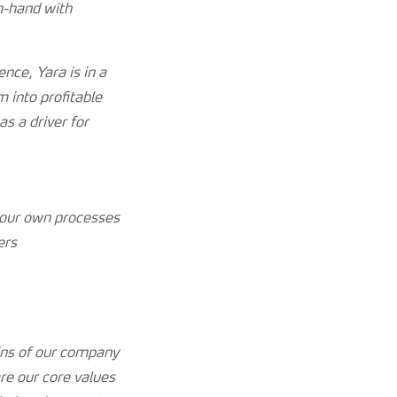
n-hand with
nce, Yara is in a
 into profitable
s a driver for
 our own processes
ers
gins of our company
re our core values