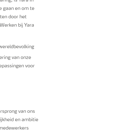
ring, is Yara in
te gaan en om te
cten door het
 Werken bij Yara
wereldbevolking
ering van onze
oepassingen voor
orsprong van ons
ijkheid en ambitie
e medewerkers