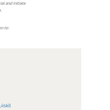
al and initiate
.
on to:
iskil