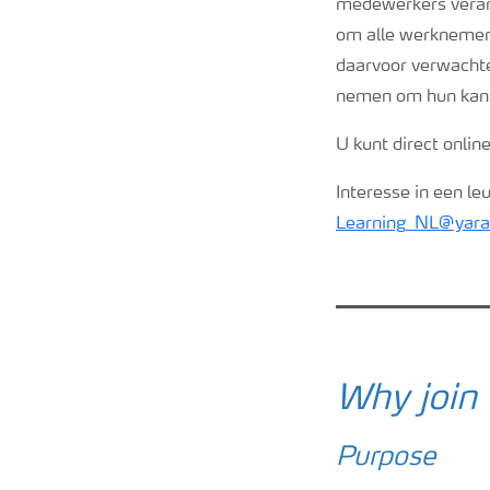
medewerkers verant
om alle werknemers 
daarvoor verwachten
nemen om hun kanse
U kunt direct onlin
Interesse in een le
Learning_NL@yar
Why join
Purpose