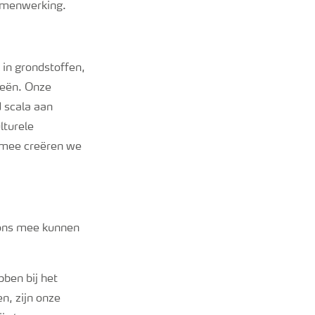
amenwerking.
 in grondstoffen,
ieën. Onze
d scala aan
lturele
rmee creëren we
 ons mee kunnen
ben bij het
n, zijn onze