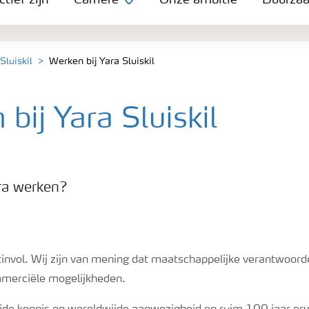
tief zijn
Carrière
Onze ambitie
Duurza
Sluiskil
Werken bij Yara Sluiskil
bij Yara Sluiskil
ra werken?
zinvol. Wij zijn van mening dat maatschappelijke verantwoorde
merciële mogelijkheden.