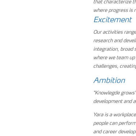
that characterize 
where progress is
Excitement
Our activities ran
research and devel
integration, broad 
where we team up f
challenges, creatin
Ambition
"Knowlegde grows"i
development and a 
Yara is a workplace
people can perform 
and career developm