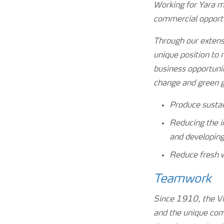
Working for Yara m
commercial opportu
Through our extens
unique position to 
business opportunit
change and green g
Produce sustai
Reducing the i
and developing
Reduce fresh 
Teamwork
Since 1910, the Vik
and the unique com