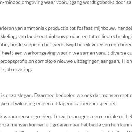
n-minded omgeving waar vooruitgang wordt geboekt door s
variëren van ammoniak productie tot fosfaat mijnbouw, handel
kkeling, van land- en tuinbouwproducten tot milieutechnolog
atie, brede scope en het wereldwijd bereik vereisen een bree
 heeft een werkomgeving waarin we samen vanuit diverse cu
beroepsprofielen complexe nieuwe uitdagingen aangaan. Hie
de job ervaring.
 is onze slogan. Daarmee bedoelen we ook dat mensen met
ijke ontwikkeling en een uitdagend carrièreperspectief.
ek waar mensen groeien. Terwijl managers een cruciale rol heb
onze mensen kunnen uit groeien naar het beste van hun kunne