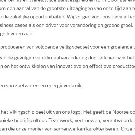
ide kennis en wereldwijde aanwezigheid en ruim 100 jaar erva
om een ​​aantal van de grootste uitdagingen van onze tijd aan 
nde zakelijke opportuniteiten. Wij zorgen voor positieve effe
iness cases als een driver voor verandering en groene groei.
age leveren aan:
roduceren van voldoende veilig voedsel voor een groeiende 
an de gevolgen van klimaatverandering door efficiencyverbet
n en het ontwikkelen van innovatieve en effectieve productt
n van zoetwater- en energieverbruik.
et Vikingschip deel uit van ons logo. Het geeft de Noorse o
 unieke bedrijfscultuur. Teamwork, vertrouwen, verantwoordel
rden die onze manier van samenwerken karakteriseren. Onz