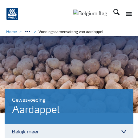
Zoek op Yar
Toggle
Toggle country langu
Home
Voedingssamenvatting van aardappel
Gewasvoeding
Aardappel
Bekijk meer
Toggl