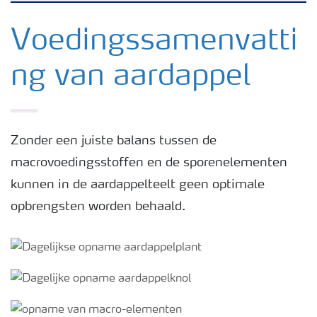
Nieuwsbrieven
Voedingssamenvatti
ng van aardappel
Gewassen
Meststoffen
Zonder een juiste balans tussen de
macrovoedingsstoffen en de sporenelementen
Toolbox
kunnen in de aardappelteelt geen optimale
opbrengsten worden behaald.
Grow the future
Meststoffen veiligheid
Podcasts