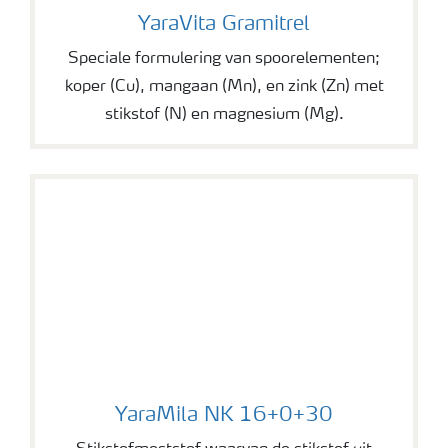
YaraVita Gramitrel
YaraVita Gramitrel
Speciale formulering van spoorelementen;
koper (Cu), mangaan (Mn), en zink (Zn) met
stikstof (N) en magnesium (Mg).
YaraMila NK 16+0+30
YaraMila NK 16+0+30