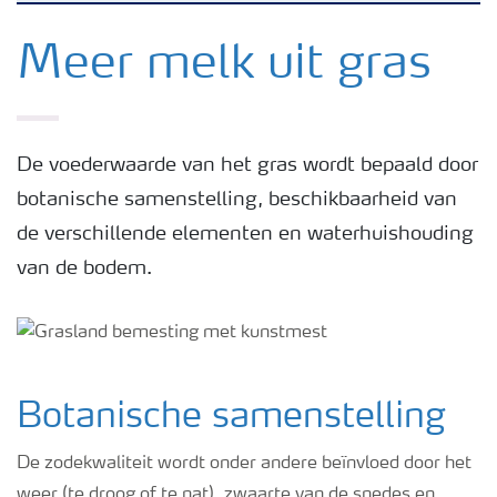
Nieuwsbrieven
Meer melk uit gras
Gewassen
De voederwaarde van het gras wordt bepaald door
Meststoffen
botanische samenstelling, beschikbaarheid van
de verschillende elementen en waterhuishouding
Toolbox
van de bodem.
Grow the future
Meststoffen veiligheid
Botanische samenstelling
De zodekwaliteit wordt onder andere beïnvloed door het
Podcasts
weer (te droog of te nat), zwaarte van de snedes en