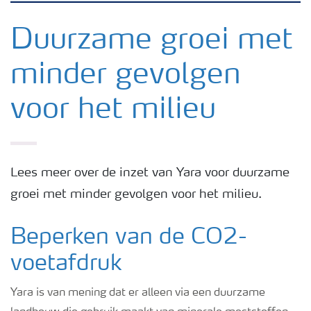
Nieuwsbrieven
Duurzame groei met
minder gevolgen
Gewassen
voor het milieu
Meststoffen
Toolbox
Lees meer over de inzet van Yara voor duurzame
groei met minder gevolgen voor het milieu.
Grow the future
Beperken van de CO2-
Meststoffen veiligheid
voetafdruk
Yara is van mening dat er alleen via een duurzame
Podcasts