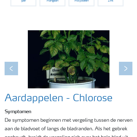
IJzer
Mangaan
Molybdeen
Zink
Podcasts
Webinars
Previous
Next
Aardappelen - Chlorose
Symptomen
De symptomen beginnen met vergeling tussen de nerven
aan de bladvoet of langs de bladranden. Als het gebrek