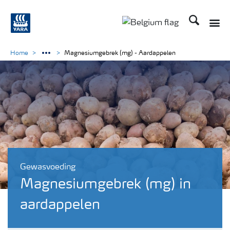
Zoek op Yar
Toggle
Toggle country langu
Home
Magnesiumgebrek (mg) - Aardappelen
Gewasvoeding
Magnesiumgebrek (mg) in
aardappelen