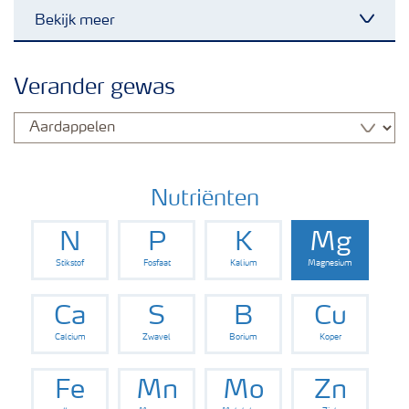
Bekijk meer
Toggl
Nieuwsbrieven
Verander gewas
Gewassen
Meststoffen
Nutriënten
N
P
K
Mg
Toolbox
Stikstof
Fosfaat
Kalium
Magnesium
Grow the future
Ca
S
B
Cu
Calcium
Zwavel
Borium
Koper
Meststoffen veiligheid
Fe
Mn
Mo
Zn