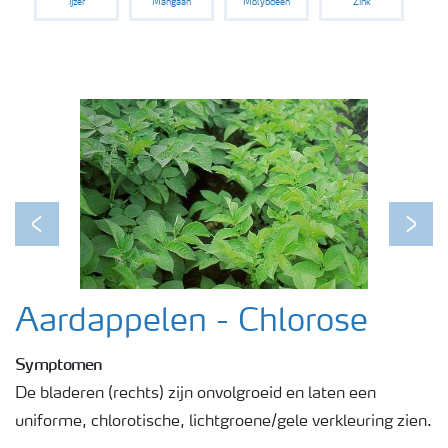
IJzer
Mangaan
Molybdeen
Zink
Podcasts
Webinars
Previous
Next
Aardappelen - Chlorose
Symptomen
De bladeren (rechts) zijn onvolgroeid en laten een
uniforme, chlorotische, lichtgroene/gele verkleuring zien.