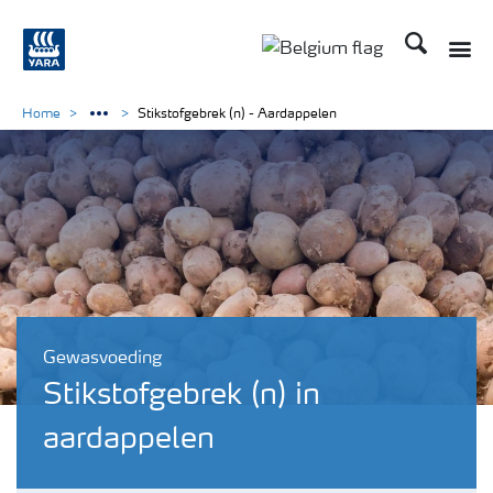
Zoek op Yar
Toggle
Toggle country langu
Home
Stikstofgebrek (n) - Aardappelen
Gewasvoeding
Stikstofgebrek (n) in
aardappelen