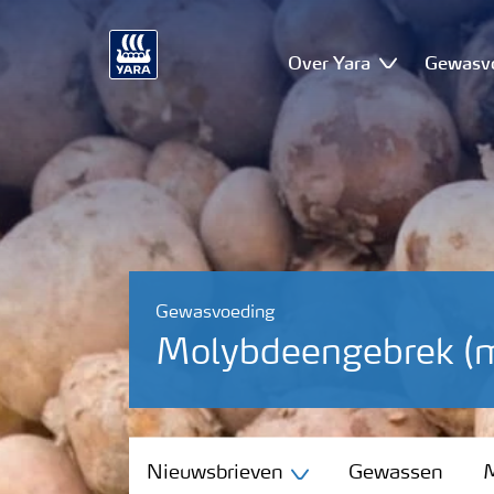
Over Yara
Gewasv
Gewasvoeding
Molybdeengebrek (m
Nieuwsbrieven
Nieuwsbrieven
Gewassen
M