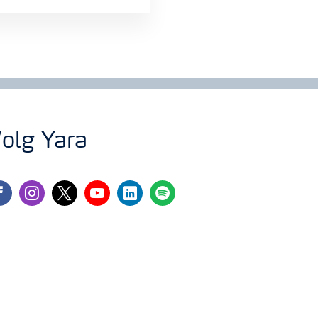
olg Yara
cebook
instagram
twitter
youtube
linkedin
spotify