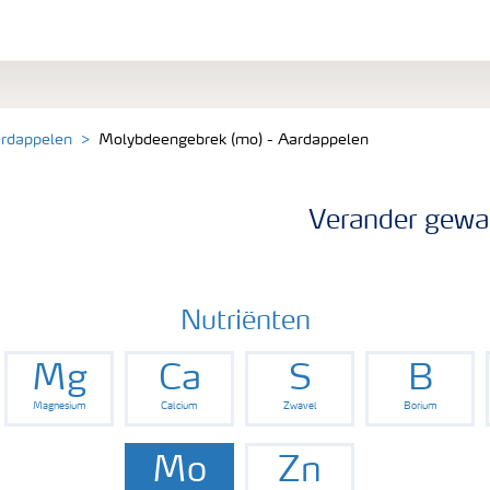
ardappelen
Molybdeengebrek (mo) - Aardappelen
Verander gewa
Nutriënten
Mg
Ca
S
B
Magnesium
Calcium
Zwavel
Borium
Mo
Zn