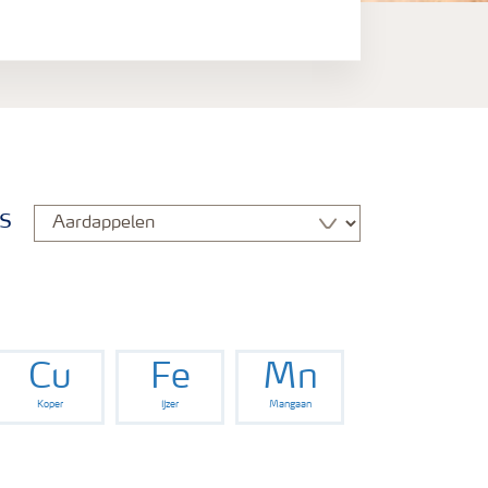
s
Cu
Fe
Mn
Koper
IJzer
Mangaan