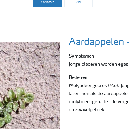
Molybdeen
Zink
Aardappelen -
Symptomen
Jonge bladeren worden egaal
Redenen
Molybdeengebrek (Mo). Jong
laten zien als de aardappele
molybdeengehalte. De vergel
en zwavelgebrek.