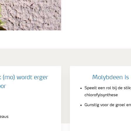
(mo) wordt erger
Molybdeen is 
or
Speelt een rol bij de sti
chlorofylsynthese
Gunstig voor de groei e
veaus