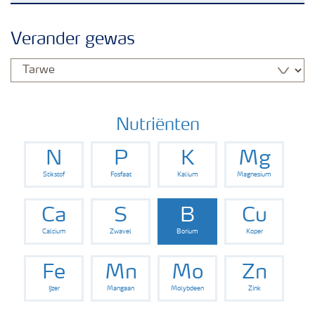
Nieuwsbrieven
Verander gewas
Gewassen
Meststoffen
Nutriënten
N
P
K
Mg
Toolbox
Stikstof
Fosfaat
Kalium
Magnesium
Grow the future
Ca
S
B
Cu
Calcium
Zwavel
Borium
Koper
Meststoffen veiligheid
Fe
Mn
Mo
Zn
IJzer
Mangaan
Molybdeen
Zink
Podcasts