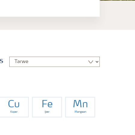
s
Cu
Fe
Mn
Koper
IJzer
Mangaan