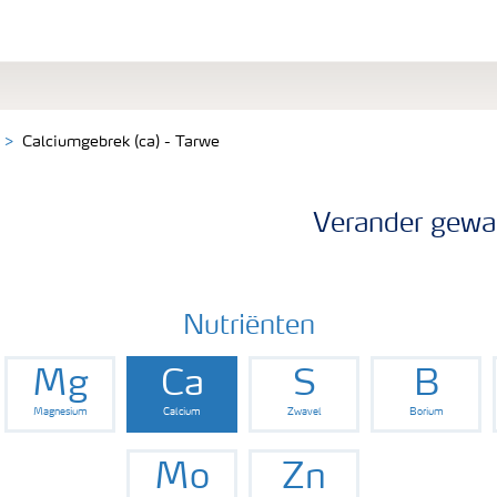
Calciumgebrek (ca) - Tarwe
Verander gewa
Nutriënten
Mg
Ca
S
B
Magnesium
Calcium
Zwavel
Borium
Mo
Zn