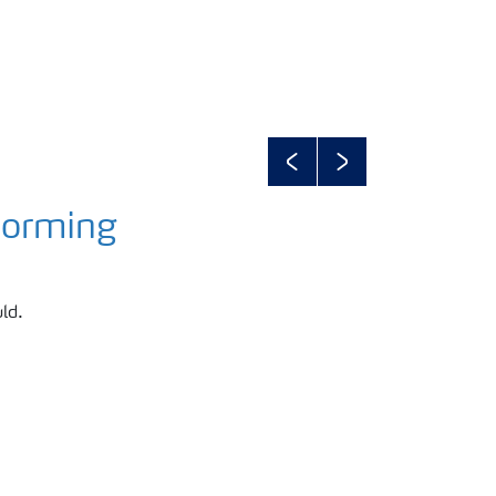
Previous
Next
vorming
ld.