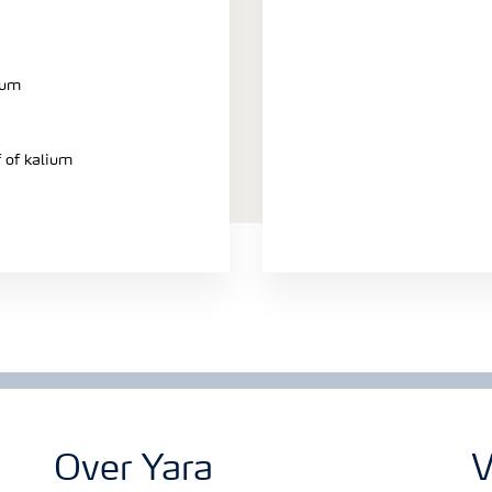
ium
f of kalium
Over Yara
V