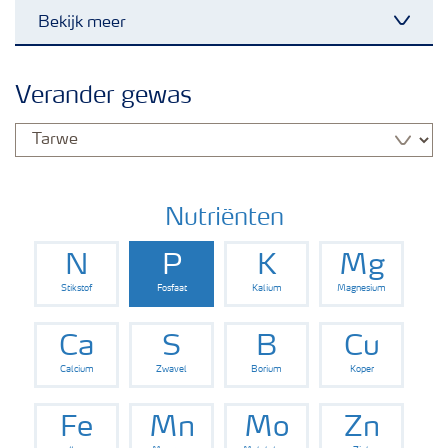
Bekijk meer
Toggl
Nieuwsbrieven
Verander gewas
Gewassen
Meststoffen
Nutriënten
N
P
K
Mg
Toolbox
Stikstof
Fosfaat
Kalium
Magnesium
Grow the future
Ca
S
B
Cu
Calcium
Zwavel
Borium
Koper
Meststoffen veiligheid
Fe
Mn
Mo
Zn