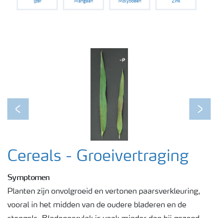
IJzer
Mangaan
Molybdeen
Zink
Podcasts
Webinars
Previous
Next
Cereals - Groeivertraging
Symptomen
Planten zijn onvolgroeid en vertonen paarsverkleuring,
vooral in het midden van de oudere bladeren en de