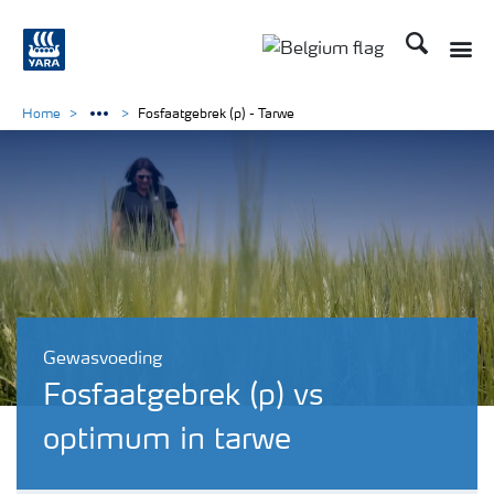
Zoek op Yar
Toggle
Toggle country langu
Home
Fosfaatgebrek (p) - Tarwe
Gewasvoeding
Fosfaatgebrek (p) vs
optimum in tarwe