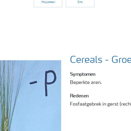
Molybdeen
Zink
Cereals - Gro
Symptomen
Beperkte aren.
Redenen
Fosfaatgebrek in gerst (rech