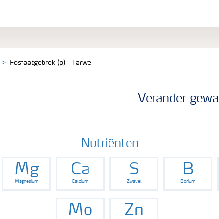
Fosfaatgebrek (p) - Tarwe
Verander gewa
Nutriënten
Mg
Ca
S
B
Magnesium
Calcium
Zwavel
Borium
Mo
Zn