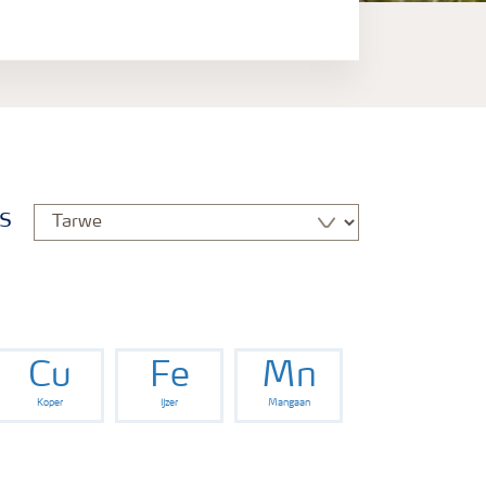
s
Cu
Fe
Mn
Koper
IJzer
Mangaan