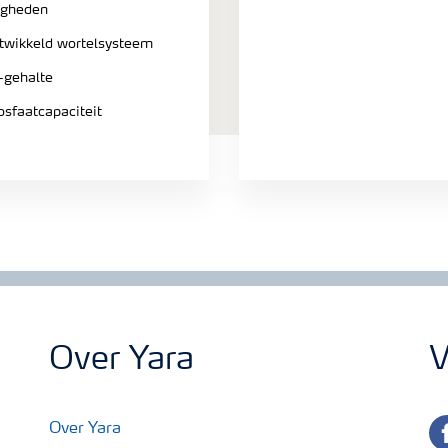
igheden
twikkeld wortelsysteem
-gehalte
sfaatcapaciteit
Over Yara
V
fa
Over Yara