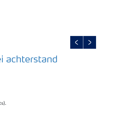
Previous
Next
ei achterstand
ts).