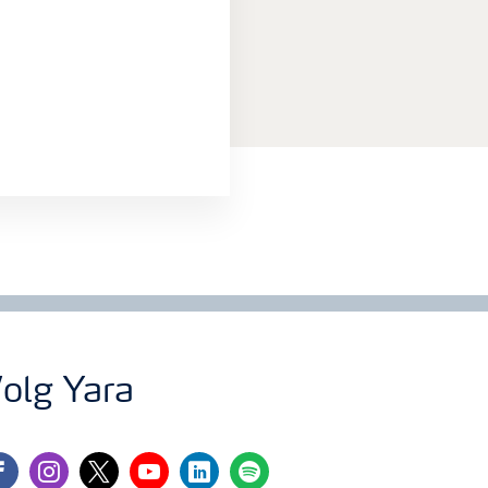
olg Yara
cebook
instagram
twitter
youtube
linkedin
spotify