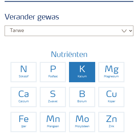
Nieuwsbrieven
Verander gewas
Gewassen
Meststoffen
Nutriënten
N
P
K
Mg
Toolbox
Stikstof
Fosfaat
Kalium
Magnesium
Grow the future
Ca
S
B
Cu
Calcium
Zwavel
Borium
Koper
Meststoffen veiligheid
Fe
Mn
Mo
Zn
IJzer
Mangaan
Molybdeen
Zink
Podcasts