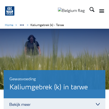
Zoek op Yar
Toggle
Toggle country langu
Home
Kaliumgebrek (k) - Tarwe
Gewasvoeding
Kaliumgebrek (k) in tarwe
Bekijk meer
Toggl