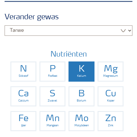
Nieuwsbrieven
Verander gewas
Gewassen
Meststoffen
Nutriënten
N
P
K
Mg
Toolbox
Stikstof
Fosfaat
Kalium
Magnesium
Grow the future
Ca
S
B
Cu
Calcium
Zwavel
Borium
Koper
Meststoffen veiligheid
Fe
Mn
Mo
Zn
IJzer
Mangaan
Molybdeen
Zink
Podcasts