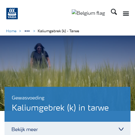
Zoek op Yar
Toggle
Toggle country langu
Home
Kaliumgebrek (k) - Tarwe
Gewasvoeding
Kaliumgebrek (k) in tarwe
Bekijk meer
Toggl