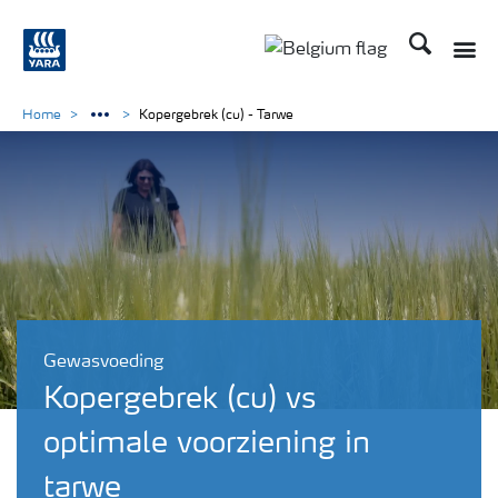
Zoek op Yar
Toggle
Toggle country langu
Home
Kopergebrek (cu) - Tarwe
Gewasvoeding
Kopergebrek (cu) vs
optimale voorziening in
tarwe