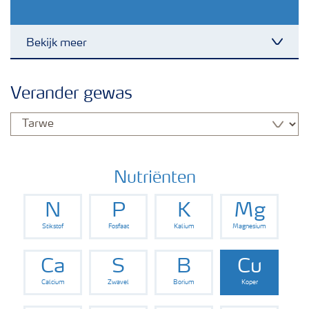
Bekijk meer
Toggl
Nieuwsbrieven
Verander gewas
Gewassen
Meststoffen
Nutriënten
N
P
K
Mg
Toolbox
Stikstof
Fosfaat
Kalium
Magnesium
Grow the future
Ca
S
B
Cu
Calcium
Zwavel
Borium
Koper
Meststoffen veiligheid