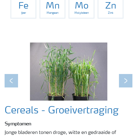
Fe
Mn
Mo
Zn
IJzer
Mangaan
Molybdeen
Zink
Podcasts
Webinars
Previous
Next
Cereals - Groeivertraging
Symptomen
Jonge bladeren tonen droge, witte en gedraaide of