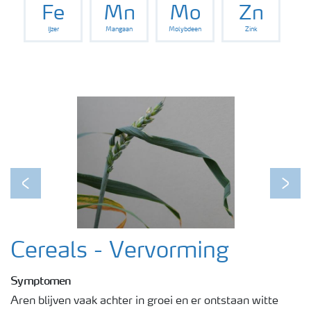
Fe
Mn
Mo
Zn
IJzer
Mangaan
Molybdeen
Zink
Podcasts
Webinars
Previous
Next
Cereals - Vervorming
Symptomen
Aren blijven vaak achter in groei en er ontstaan witte