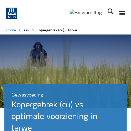
Zoek op Yar
Toggle
Toggle country langu
Home
Kopergebrek (cu) - Tarwe
Gewasvoeding
Kopergebrek (cu) vs
optimale voorziening in
tarwe