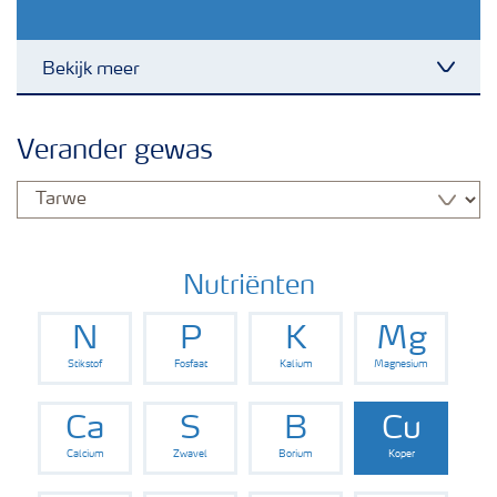
Bekijk meer
Toggl
Nieuwsbrieven
Verander gewas
Gewassen
Meststoffen
Nutriënten
N
P
K
Mg
Toolbox
Stikstof
Fosfaat
Kalium
Magnesium
Grow the future
Ca
S
B
Cu
Calcium
Zwavel
Borium
Koper
Meststoffen veiligheid