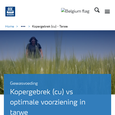
Zoek op Yar
Toggle
Toggle country langu
Home
Kopergebrek (cu) - Tarwe
Gewasvoeding
Kopergebrek (cu) vs
optimale voorziening in
tarwe