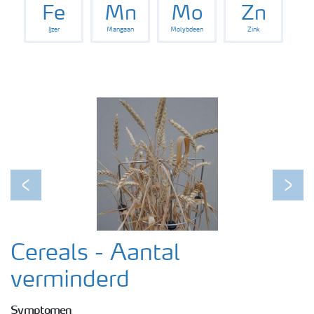
Fe
Mn
Mo
Zn
IJzer
Mangaan
Molybdeen
Zink
Podcasts
Webinars
Previous
Next
Cereals - Aantal
verminderd
Symptomen