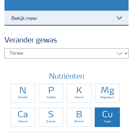
Bekijk meer
Toggl
Nieuwsbrieven
Verander gewas
Gewassen
Meststoffen
Nutriënten
N
P
K
Mg
Toolbox
Stikstof
Fosfaat
Kalium
Magnesium
Grow the future
Ca
S
B
Cu
Calcium
Zwavel
Borium
Koper
Meststoffen veiligheid