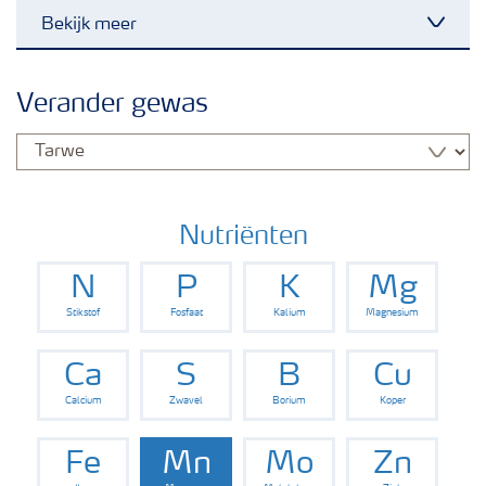
Bekijk meer
Toggl
Nieuwsbrieven
Verander gewas
Gewassen
Meststoffen
Nutriënten
N
P
K
Mg
Toolbox
Stikstof
Fosfaat
Kalium
Magnesium
Grow the future
Ca
S
B
Cu
Calcium
Zwavel
Borium
Koper
Meststoffen veiligheid
Fe
Mn
Mo
Zn