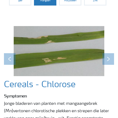
IJzer
Mangaan
Molybdeen
Zink
Podcasts
Webinars
Previous
Next
Cereals - Chlorose
Symptomen
Jonge bladeren van planten met mangaangebrek
(Mn)vertonen chlorotische plekken en strepen die later