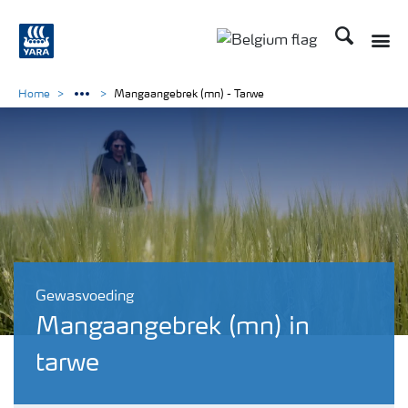
Zoek op Yar
Toggle
Toggle country langu
Home
Mangaangebrek (mn) - Tarwe
Gewasvoeding
Mangaangebrek (mn) in
tarwe