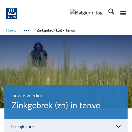
Zoek op Yar
Toggle
Toggle country langu
Home
Zinkgebrek (zn) - Tarwe
Gewasvoeding
Zinkgebrek (zn) in tarwe
Bekijk meer
Toggl