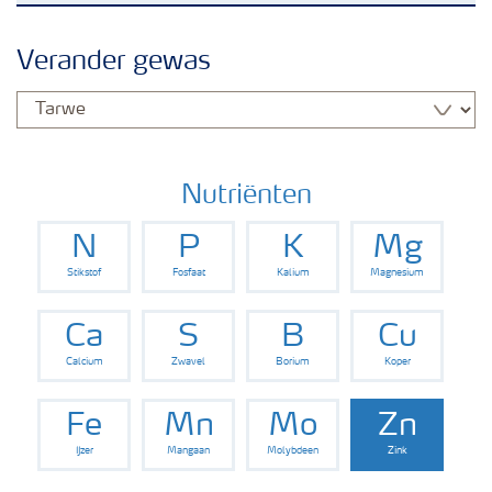
Nieuwsbrieven
Verander gewas
Gewassen
Meststoffen
Nutriënten
N
P
K
Mg
Toolbox
Stikstof
Fosfaat
Kalium
Magnesium
Grow the future
Ca
S
B
Cu
Calcium
Zwavel
Borium
Koper
Meststoffen veiligheid
Fe
Mn
Mo
Zn
IJzer
Mangaan
Molybdeen
Zink
Podcasts