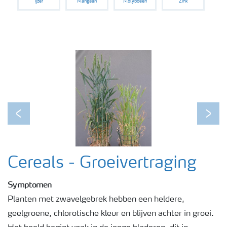
IJzer
Mangaan
Molybdeen
Zink
Podcasts
Webinars
Previous
Next
Cereals - Groeivertraging
Symptomen
Planten met zwavelgebrek hebben een heldere,
geelgroene, chlorotische kleur en blijven achter in groei.