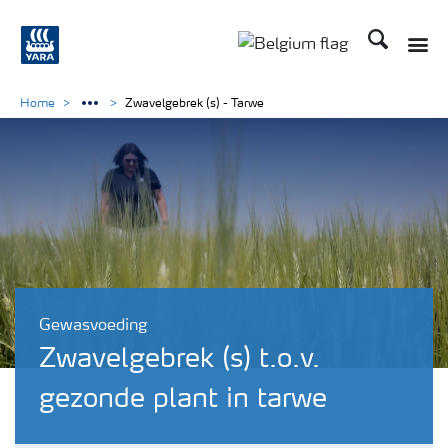
Zoek op Yar
Toggle
Toggle country langu
Home
Zwavelgebrek (s) - Tarwe
Gewasvoeding
Zwavelgebrek (s) t.o.v.
gezonde plant in tarwe