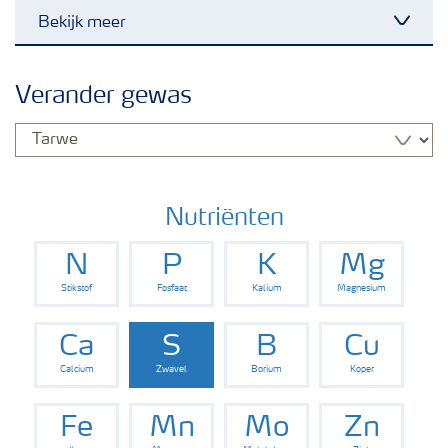
Bekijk meer
Toggl
Nieuwsbrieven
Verander gewas
Gewassen
Meststoffen
Nutriënten
N
P
K
Mg
Toolbox
Stikstof
Fosfaat
Kalium
Magnesium
Grow the future
Ca
S
B
Cu
Calcium
Zwavel
Borium
Koper
Meststoffen veiligheid
Fe
Mn
Mo
Zn